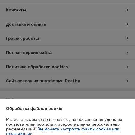
Контакты
Доставка и оплата
График работы
Полная версия сайта
Политика обработки cookies
Сайт создан на платформе Deal.by
Информация для покупателя
Обработка файлов cookie
Юридическое лицо:
Частное предприятие "Ком Седика"
220018 г.Минск ул.Тимошенко, д. 34, пом. 133 каб 4
Мы используем файлы cookies для обеспечения удобства
Регистрационный номер ЕГР: 191720086
пользователей портала и предоставления персональных
рекомендаций.
Вы можете настроить файлы cookies или
УНП: 191720086
отключить их.