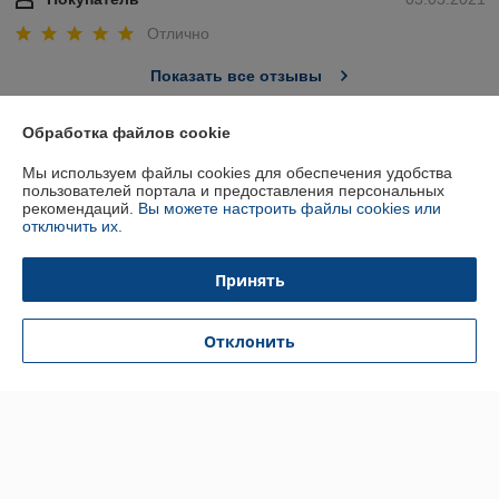
Отлично
Показать все отзывы
Обработка файлов cookie
О нас
Мы используем файлы cookies для обеспечения удобства
пользователей портала и предоставления персональных
Контакты
рекомендаций.
Вы можете настроить файлы cookies или
отключить их.
Доставка и оплата
Принять
График работы
Отклонить
Полная версия сайта
Политика обработки cookies
Сайт создан на платформе Deal.by