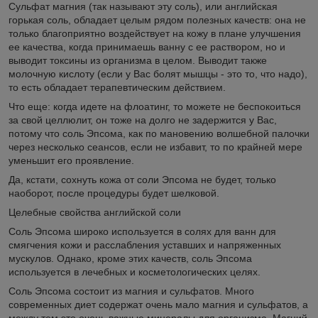
Сульфат магния (так называют эту соль), или английская
горькая соль, обладает целым рядом полезных качеств: она не
только благоприятно воздействует на кожу в плане улучшения
ее качества, когда принимаешь ванну с ее раствором, но и
выводит токсины из организма в целом. Выводит также
молочную кислоту (если у Вас болят мышцы - это то, что надо),
то есть обладает терапевтическим действием.
Что еще: когда идете на флоатинг, то можете не беспокоиться
за свой целлюлит, он тоже на долго не задержится у Вас,
потому что соль Эпсома, как по мановению волшебной палочки
через несколько сеансов, если не избавит, то по крайней мере
уменьшит его проявление.
Да, кстати, сохнуть кожа от соли Эпсома не будет, только
наоборот, после процедуры будет шелковой.
Целебные свойства английской соли
Соль Эпсома широко используется в солях для ванн для
смягчения кожи и расслабления уставших и напряженных
мускулов. Однако, кроме этих качеств, соль Эпсома
используется в лечебных и косметологических целях.
Соль Эпсома состоит из магния и сульфатов. Много
современных диет содержат очень мало магния и сульфатов, а
между тем это очень важные минералы для организма. Магний