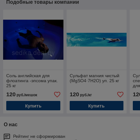
Подобные товары компании
Соль английская для
Сульфат магния чистый
Су
флоатинга -эпсома упак.
(MgSO4·7H2O) уп. 25 кг
спе
25 кг
для
со
120
120
12
руб./мешок
руб./кг
(25
Купить
Купить
О нас
Рейтинг не сформирован