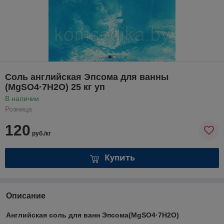
Соль английская Эпсома для ванны
(MgSO4·7H2O) 25 кг уп
В наличии
Розница
120
руб./кг
Купить
Описание
Английская соль для ванн Эпсома(MgSO4·7H2O)