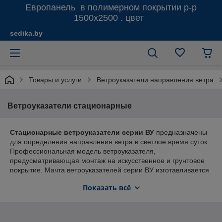
Европанель в полимерном покрытии р-р
1500х2500 . цвет
sedika.by
Товары и услуги
Ветроуказатели направления ветра
Ветроуказатели стационарные
Стационарные ветроуказатели серии ВУ
предназначены
для определения направления ветра в светлое время суток.
Профессиональная модель ветроуказателя,
предусматривающая монтаж на искусственное и грунтовое
покрытие. Мачта ветроуказателей серии ВУ изготавливается
из стальной трубы. Конструкция сборно-разборная и
Показать всё
защищена полимерным покрытием