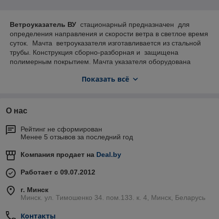
Ветроуказатель ВУ
стационарный предназначен для
определения направления и скорости ветра в светлое время
суток. Мачта ветроуказателя изготавливается из стальной
трубы. Конструкция сборно-разборная и защищена
полимерным покрытием. Мачта указателя оборудована
поворотным узлом, обеспечивающим свободное вращение
Показать всё
ветроуказателя вокруг своей оси и формообразующим
кольцом для крепления сменного конуса СКВУ . Установка
ветроуказателя производится на твердую поверхность на
крестообразное основание.
О нас
Рейтинг не сформирован
Менее 5 отзывов за последний год
Компания продает на
Deal.by
Работает с 09.07.2012
г. Минск
Минск. ул. Тимошенко 34. пом.133. к. 4, Минск, Беларусь
Контакты