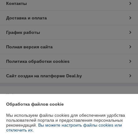
Контакты
Доставка и оплата
График работы
Полная версия сайта
Политика обработки cookies
Сайт создан на платформе Deal.by
Информация для покупателя
Обработка файлов cookie
Юридическое лицо:
Частное предприятие "Ком Седика"
220018 г.Минск ул.Тимошенко, д. 34, пом. 133 каб 4
Мы используем файлы cookies для обеспечения удобства
Регистрационный номер ЕГР: 191720086
пользователей портала и предоставления персональных
рекомендаций.
Вы можете настроить файлы cookies или
УНП: 191720086
отключить их.